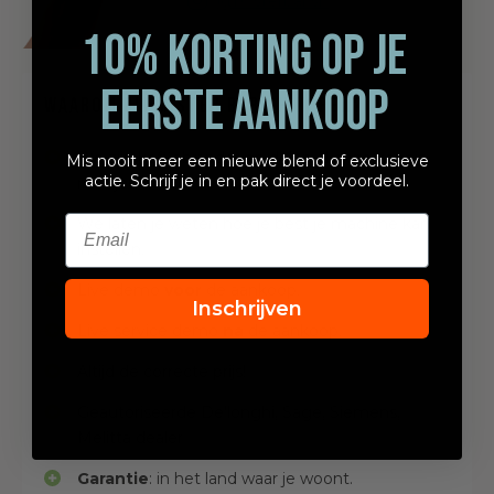
@misterbarish
10% KORTING OP JE
EERSTE AANKOOP
Waarom bij Mister Barish kopen?
We zijn koffiebrander en delen al onze kennis
Mis nooit meer een nieuwe blend of exclusieve
actie. Schrijf je in en pak direct je voordeel.
met jou.
Email
We laten je weten hoe je best je machine kan
instellen.
Live demo
voor
de aankoop.
Inschrijven
Live service demo
na
de aankoop.
Altijd de correcte prijs!
Geautoriseerde De'longhi, Sage, Siemens,
Melitta dealer
Garantie
: in het land waar je woont.