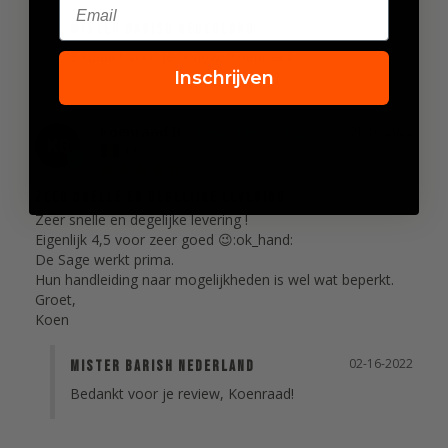
Mister Barish Nederland
Bedankt voor je review, Koenraad!
Inschrijven
Koenraad B.
01-10-2022
KB
BE
Zeer snelle en degelijke levering
Zeer snelle en degelijke levering !

Eigenlijk 4,5 voor zeer goed 😉:ok_hand:

De Sage werkt prima.

Hun handleiding naar mogelijkheden is wel wat beperkt.

Groet,

Koen
02-16-2022
Mister Barish Nederland
Bedankt voor je review, Koenraad!