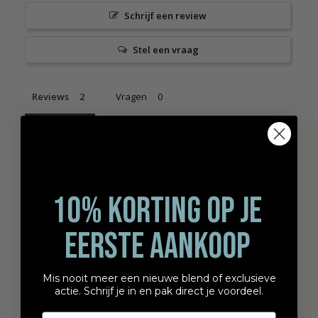
Schrijf een review
Stel een vraag
Reviews
Vragen
Koenraad B.
01-10-2022
KB
BE
10% KORTING OP JE
Zeer snelle en degelijke levering
EERSTE AANKOOP
Zeer snelle en degelijke levering !

Eigenlijk 4,5 voor zeer goed :ok_hand:

De Sage werkt prima.

Hun handleiding naar mogelijkheden is wel wat beperkt.

Mis nooit meer een nieuwe blend of exclusieve
actie. Schrijf je in en pak direct je voordeel.
Groet,

Koen
Email