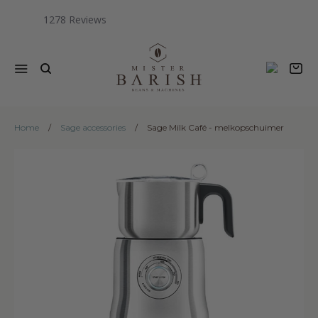
1278
Menu
W
Home
/
Sage accessories
/
Sage Milk Café - melkopschuimer