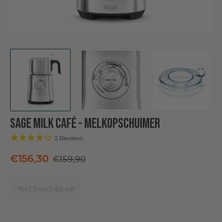
Sage Milk Café - melkopschuimer
2
Reviews
Normale
€156,30
€159,90
prijs
Niet beschikbaar