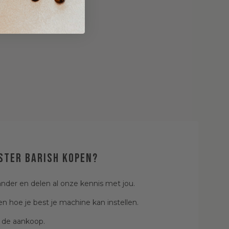
ster Barish kopen?
ander en delen al onze kennis met jou.
n hoe je best je machine kan instellen.
de aankoop.