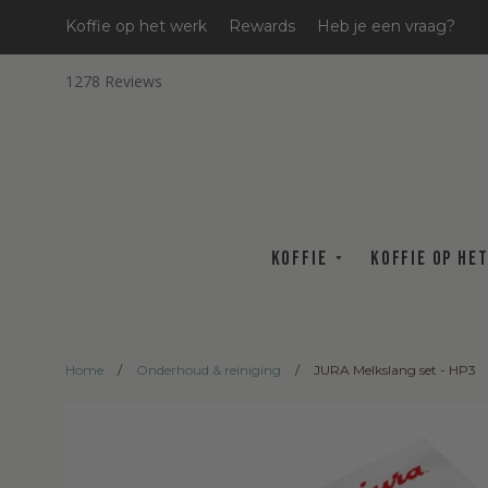
Koffie op het werk
Rewards
Heb je een vraag?
1278
Koffie
Koffie op he
Home
/
Onderhoud & reiniging
/
JURA Melkslang set - HP3