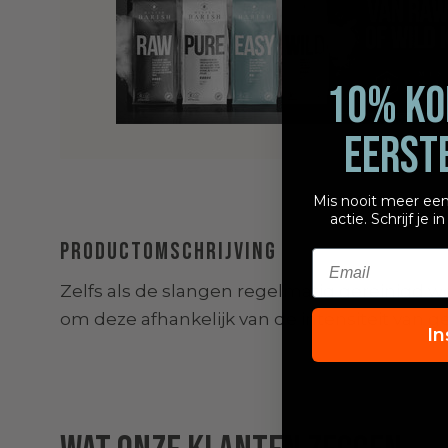
10% KOR
EERST
Mis nooit meer een
actie. Schrijf je 
Productomschrijving
Email
Zelfs als de slangen regelmatig gereinigd wo
Deze melkslangen set is daarom ideaal om alt
om deze afhankelijk van de intensiteit van g
In