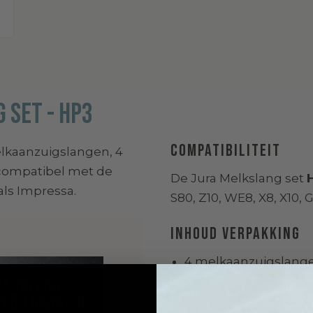
 set - HP3
Compatibiliteit
elkaanzuigslangen, 4
 compatibel met de
De Jura Melkslang set
ls Impressa.
S80, Z10, WE8, X8, X10, G
Inhoud verpakking
4 melkaanzuigslan
2 vervangbare melku
4 transparante kopp