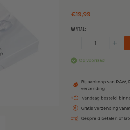
Normale
€19,99
prijs
Aantal:
−
Verminder
+
Verme
het
het
Op voorraad!
aantal
aanta
met
met
Bij aankoop van RAW, P
1
1
verzending
Vandaag besteld, binn
Gratis verzending vana
Gespreid betalen of la