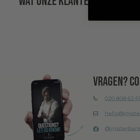
Wat onze klanten zeggen
Vragen? Co
020 808 62 6
hello@miste
@misterbari