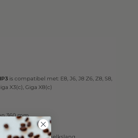
HP3
is compatibel met: E8, J6, J8 Z6, Z8, S8,
iga X3(c), Giga X8(c)
gen 360 mm
itlopen
elstukken voor de melkslang