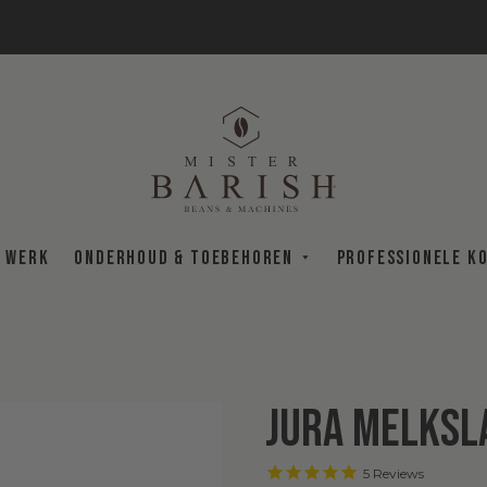
t werk
Onderhoud & Toebehoren
Professionele k
JURA Melksla
5
Reviews