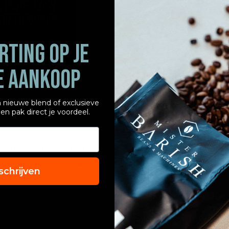
TING OP JE
E AANKOOP
 nieuwe blend of exclusieve
in en pak direct je voordeel.
rden is het belangrijk
ijd als reserve bij de
ebruikt te vervangen.
hand te hebben.
schrijven