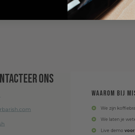
ntacteer ons
Waarom bij Mi
1
We zijn koffiebr
rbarish.com
We laten je wete
sh
Live demo
voor