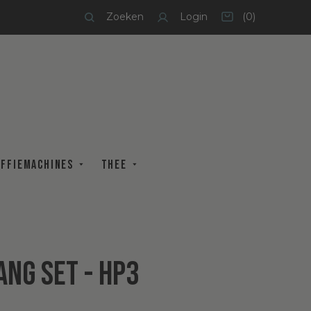
Zoeken
Login
(
0
)
Winkelmandje
offiemachines
Thee
ng set - HP3