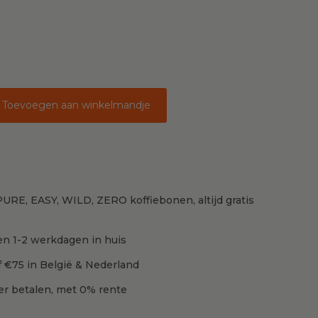
Toevoegen aan winkelmandje
erder
l
URE, EASY, WILD, ZERO koffiebonen, altijd gratis
en 1-2 werkdagen in huis
f €75 in België & Nederland
ter betalen, met 0% rente